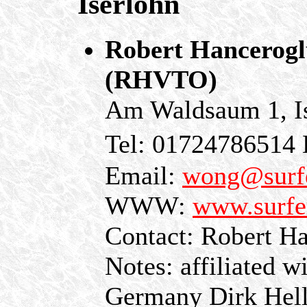
Iserlohn
Robert Hancerogl
(RHVTO)
Am Waldsaum 1, I
Tel: 0172478651
Email:
wong@surfe
WWW:
www.surfe
Contact: Robert H
Notes: affiliated 
Germany Dirk Hel