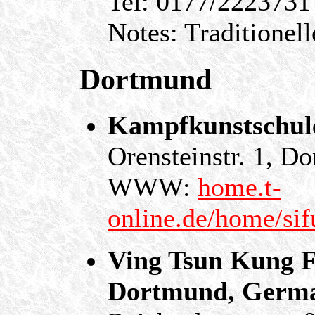
Tel: 0177/2223731
Notes: Traditionel
Dortmund
Kampfkunstschule
Orensteinstr. 1, D
WWW:
home.t-
online.de/home/sif
Ving Tsun Kung F
Dortmund, Germ