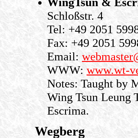
WingTsun & Escri
Schloßstr. 4
Tel: +49 2051 599
Fax: +49 2051 599
Email:
webmaster@
WWW:
www.wt-ve
Notes: Taught by M
Wing Tsun Leung Ti
Escrima.
Wegberg