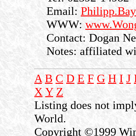
Email:
Philipp.Ba
WWW:
www.Wong
Contact: Dogan Ne
Notes: affiliated w
A
B
C
D
E
F
G
H
I
J
X
Y
Z
Listing does not imp
World.
Copyright ©1999 Win