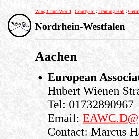
Wing Chun World
:
Courtyard
:
Training Hall
:
Germ
Nordrhein-Westfalen
Aachen
European Associa
Hubert Wienen St
Tel: 01732890967
Email:
EAWC.D@g
Contact: Marcus H