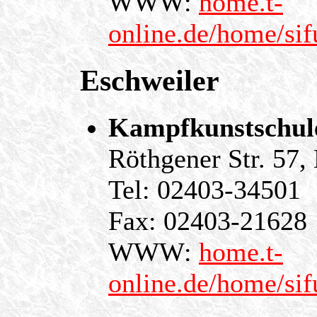
WWW:
home.t-
online.de/home/sif
Eschweiler
Kampfkunstschule
Röthgener Str. 57
Tel: 02403-34501
Fax: 02403-21628
WWW:
home.t-
online.de/home/sif