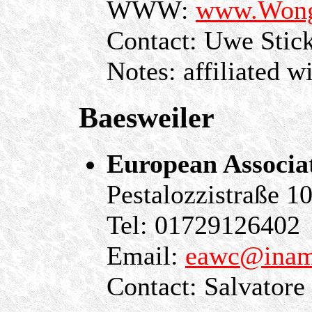
WWW:
www.Wong
Contact: Uwe Stic
Notes: affiliated w
Baesweiler
European Associa
Pestalozzistraße 
Tel: 01729126402
Email:
eawc@inam
Contact: Salvatore