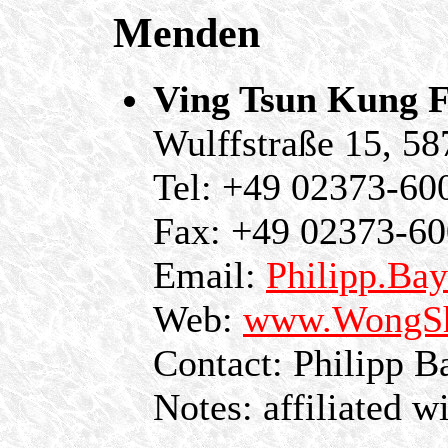
Menden
Ving Tsun Kung F
Wulffstraße 15, 
Tel: +49 02373-60
Fax: +49 02373-6
Email:
Philipp.Ba
Web:
www.WongSh
Contact: Philipp B
Notes: affiliated w