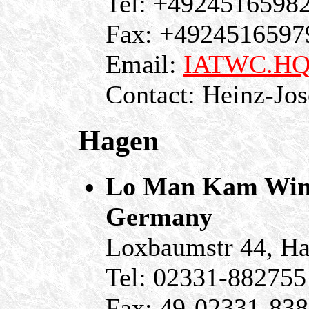
Tel: +4924516598
Fax: +4924516597
Email:
IATWC.HQ
Contact: Heinz-Jos
Hagen
Lo Man Kam Wing
Germany
Loxbaumstr 44, H
Tel: 02331-882755
Fax: 49-02331-83