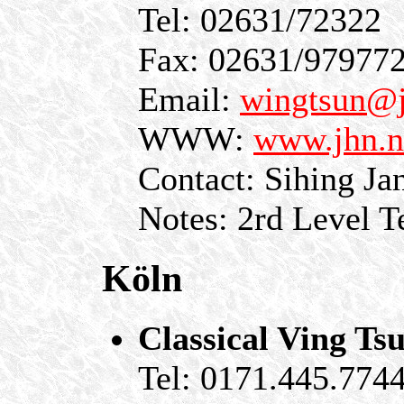
Tel: 02631/72322
Fax: 02631/97977
Email:
wingtsun@j
WWW:
www.jhn.n
Contact: Sihing Ja
Notes: 2rd Level 
Köln
Classical Ving T
Tel: 0171.445.7744