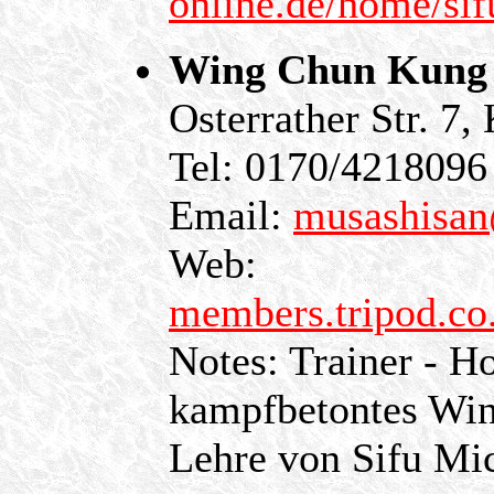
online.de/home/sif
Wing Chun Kung 
Osterrather Str. 7
Tel: 0170/4218096
Email:
musashisa
Web:
members.tripod.co
Notes: Trainer - Ho
kampfbetontes Wi
Lehre von Sifu Mi