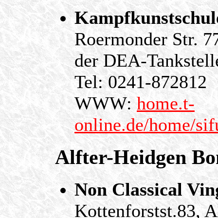
Kampfkunstschule
Roermonder Str. 7
der DEA-Tankstell
Tel: 0241-872812
WWW:
home.t-
online.de/home/sif
Alfter-Heidgen B
Non Classical Vi
Kottenforstst.83,