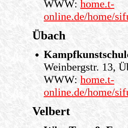
WWW:
home.t-
online.de/home/sif
Übach
Kampfkunstschule
Weinbergstr. 13, 
WWW:
home.t-
online.de/home/sif
Velbert