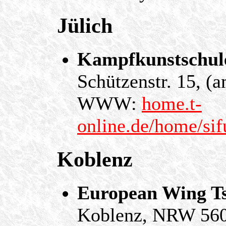
Jülich
Kampfkunstschule
Schützenstr. 15, 
WWW:
home.t-
online.de/home/sif
Koblenz
European Wing Ts
Koblenz, NRW 56