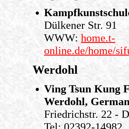
Kampfkunstschule
Dülkener Str. 91
WWW:
home.t-
online.de/home/sif
Werdohl
Ving Tsun Kung F
Werdohl, Germa
Friedrichstr. 22 -
Tel: 02392-14982