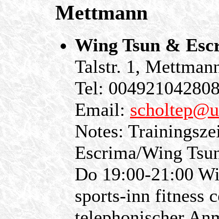
Mettmann
Wing Tsun & Esc
Talstr. 1, Mettma
Tel: 00492104280
Email:
scholtep@u
Notes: Trainingsze
Escrima/Wing Tsun
Do 19:00-21:00 Wi
sports-inn fitness 
telephonischer Anm