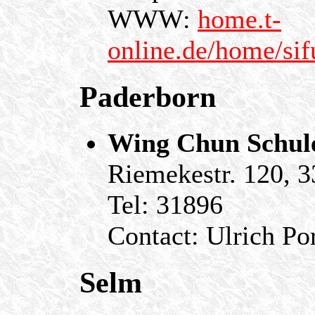
WWW:
home.t-
online.de/home/sif
Paderborn
Wing Chun Schul
Riemekestr. 120, 
Tel: 31896
Contact: Ulrich Por
Selm