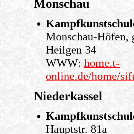
Monschau
Kampfkunstschule
Monschau-Höfen, g
Heilgen 34
WWW:
home.t-
online.de/home/sif
Niederkassel
Kampfkunstschule
Hauptstr. 81a