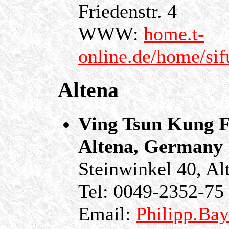
Friedenstr. 4
WWW:
home.t-
online.de/home/sif
Altena
Ving Tsun Kung F
Altena, Germany
Steinwinkel 40, A
Tel: 0049-2352-75
Email:
Philipp.Ba