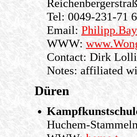
Reichenbergerstr
Tel: 0049-231-71 
Email:
Philipp.Ba
WWW:
www.Wong
Contact: Dirk Loll
Notes: affiliated w
Düren
Kampfkunstschule
Huchem-Stammeln,