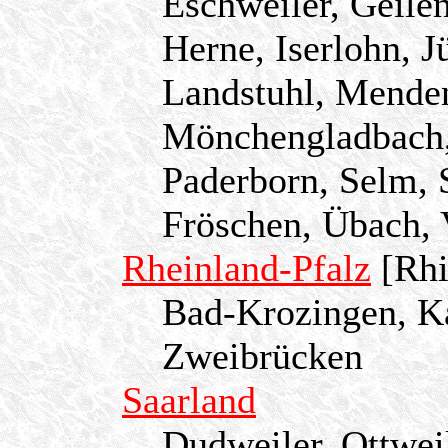
Eschweiler, Geile
Herne, Iserlohn, J
Landstuhl, Mende
Mönchengladbach,
Paderborn, Selm, S
Fröschen, Übach, 
Rheinland-Pfalz
[Rhi
Bad-Krozingen, Ka
Zweibrücken
Saarland
Dudweiler, Ottweil