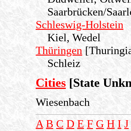
Saarbrücken/Saarl
Schleswig-Holstein
Kiel, Wedel
Thüringen
[Thuringi
Schleiz
Cities
[State Unk
Wiesenbach
A
B
C
D
E
F
G
H
I
J