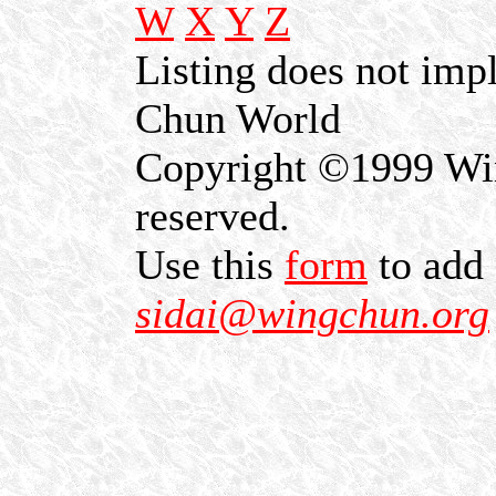
W
X
Y
Z
Listing does not im
Chun World
Copyright ©1999 Win
reserved.
Use this
form
to add 
sidai@wingchun.org