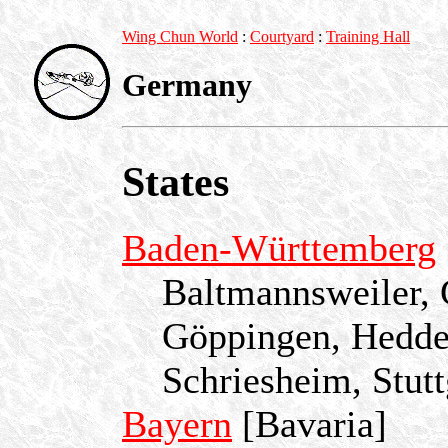
Wing Chun World
:
Courtyard
:
Training Hall
Germany
States
Baden-Württemberg
Baltmannsweiler,
Göppingen, Hedde
Schriesheim, Stut
Bayern
[Bavaria]